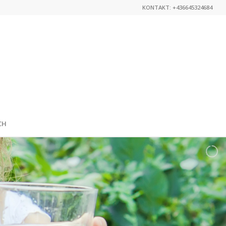
KONTAKT: +436645324684
CH